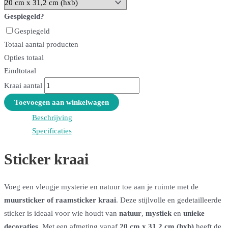
Gespiegeld?
Gespiegeld
Totaal aantal producten
Opties totaal
Eindtotaal
Kraai aantal
Toevoegen aan winkelwagen
Beschrijving
Specificaties
Sticker kraai
Voeg een vleugje mysterie en natuur toe aan je ruimte met de
muursticker of raamsticker kraai
. Deze stijlvolle en gedetailleerde
sticker is ideaal voor wie houdt van
natuur
,
mystiek
en
unieke
decoraties
. Met een afmeting vanaf
20 cm x 31,2 cm (hxb)
heeft de