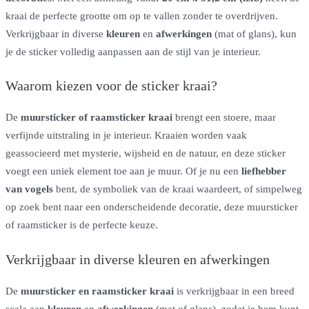
kraai de perfecte grootte om op te vallen zonder te overdrijven.
Verkrijgbaar in diverse
kleuren
en
afwerkingen
(mat of glans), kun
je de sticker volledig aanpassen aan de stijl van je interieur.
Waarom kiezen voor de sticker kraai?
De
muursticker of raamsticker kraai
brengt een stoere, maar
verfijnde uitstraling in je interieur. Kraaien worden vaak
geassocieerd met mysterie, wijsheid en de natuur, en deze sticker
voegt een uniek element toe aan je muur. Of je nu een
liefhebber
van vogels
bent, de symboliek van de kraai waardeert, of simpelweg
op zoek bent naar een onderscheidende decoratie, deze muursticker
of raamsticker is de perfecte keuze.
Verkrijgbaar in diverse kleuren en afwerkingen
De
muursticker en raamsticker kraai
is verkrijgbaar in een breed
scala aan
kleuren
en
afwerkingen
(mat of glans), zodat je hem kunt