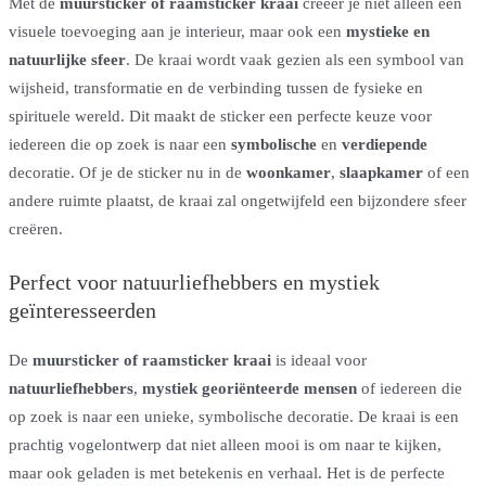
Met de
muursticker of raamsticker kraai
creëer je niet alleen een
visuele toevoeging aan je interieur, maar ook een
mystieke en
natuurlijke sfeer
. De kraai wordt vaak gezien als een symbool van
wijsheid, transformatie en de verbinding tussen de fysieke en
spirituele wereld. Dit maakt de sticker een perfecte keuze voor
iedereen die op zoek is naar een
symbolische
en
verdiepende
decoratie. Of je de sticker nu in de
woonkamer
,
slaapkamer
of een
andere ruimte plaatst, de kraai zal ongetwijfeld een bijzondere sfeer
creëren.
Perfect voor natuurliefhebbers en mystiek
geïnteresseerden
De
muursticker of raamsticker kraai
is ideaal voor
natuurliefhebbers
,
mystiek georiënteerde mensen
of iedereen die
op zoek is naar een unieke, symbolische decoratie. De kraai is een
prachtig vogelontwerp dat niet alleen mooi is om naar te kijken,
maar ook geladen is met betekenis en verhaal. Het is de perfecte