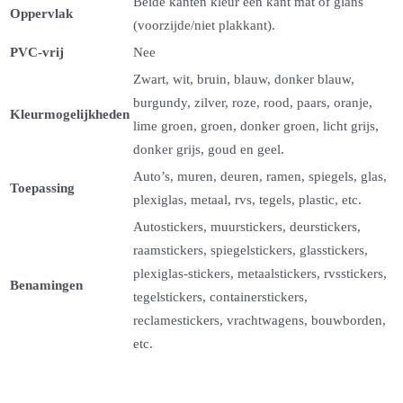
Beide kanten kleur één kant mat of glans
Oppervlak
(voorzijde/niet plakkant).
PVC-vrij
Nee
Zwart, wit, bruin, blauw, donker blauw,
burgundy, zilver, roze, rood, paars, oranje,
Kleurmogelijkheden
lime groen, groen, donker groen, licht grijs,
donker grijs, goud en geel.
Auto’s, muren, deuren, ramen, spiegels, glas,
Toepassing
plexiglas, metaal, rvs, tegels, plastic, etc.
Autostickers, muurstickers, deurstickers,
raamstickers, spiegelstickers, glasstickers,
plexiglas-stickers, metaalstickers, rvsstickers,
Benamingen
tegelstickers, containerstickers,
reclamestickers, vrachtwagens, bouwborden,
etc.