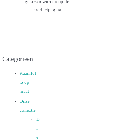
gekozen worden op de
productpagina
Categorieën
Raamfol
ie op
maat
Onze
collectie
D
i
e