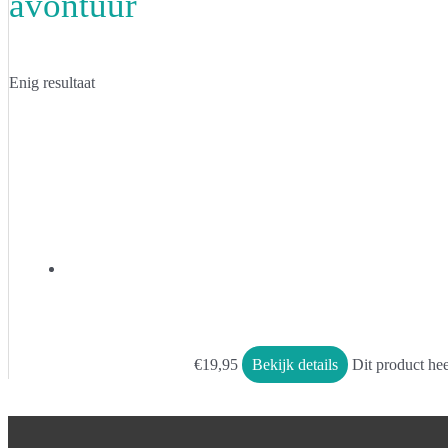
avontuur
Enig resultaat
€
19,95
Bekijk details
Dit product he